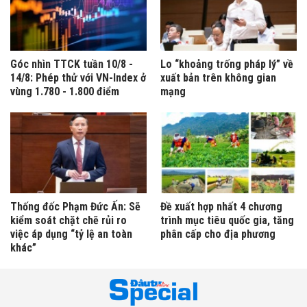
Góc nhìn TTCK tuần 10/8 -
Lo “khoảng trống pháp lý” về
14/8: Phép thử với VN-Index ở
xuất bản trên không gian
vùng 1.780 - 1.800 điểm
mạng
Thống đốc Phạm Đức Ấn: Sẽ
Đề xuất hợp nhất 4 chương
kiểm soát chặt chẽ rủi ro
trình mục tiêu quốc gia, tăng
việc áp dụng “tỷ lệ an toàn
phân cấp cho địa phương
khác”