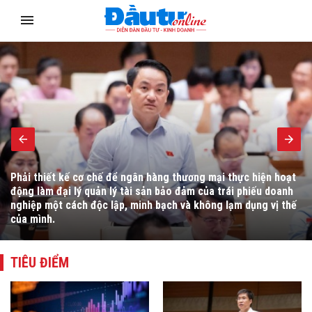
Singapore có dòng vốn chất lượng cao mà Việt Nam muốn thu
hút, song việc thu hút dòng vốn này chảy mạnh vào Việt Nam
đặt ra không ít vấn đề cần xem xét.
TIÊU ĐIỂM