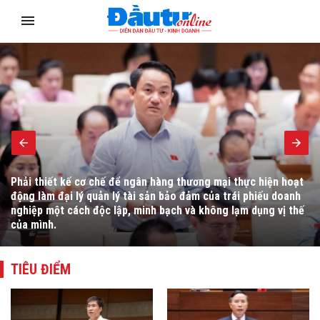
Singapore có dòng vốn chất lượng cao mà Việt Nam muốn thu
hút, song việc thu hút dòng vốn này chảy mạnh vào Việt Nam
đặt ra không ít vấn đề cần xem xét.
TIÊU ĐIỂM