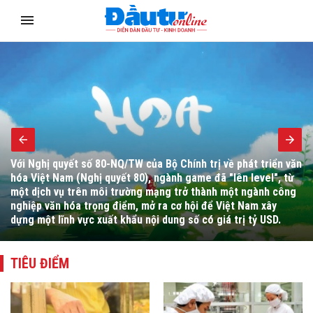
Bộ trưởng Bộ Tài chính Ngô Văn Tuấn yêu cầu đẩy mạnh hoàn
thiện thể chế, cải cách hành chính, chuyển đổi số, tháo gỡ
vướng mắc cho người dân, doanh nghiệp và thúc đẩy giải ngân
đầu tư công.
TIÊU ĐIỂM