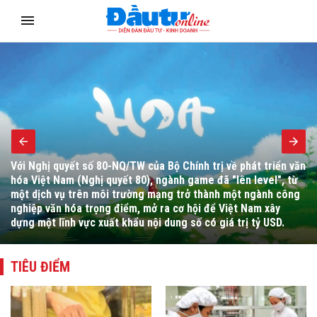
Bộ trưởng Bộ Tài chính Ngô Văn Tuấn yêu cầu đẩy mạnh hoàn
thiện thể chế, cải cách hành chính, chuyển đổi số, tháo gỡ
vướng mắc cho người dân, doanh nghiệp và thúc đẩy giải ngân
đầu tư công.
TIÊU ĐIỂM