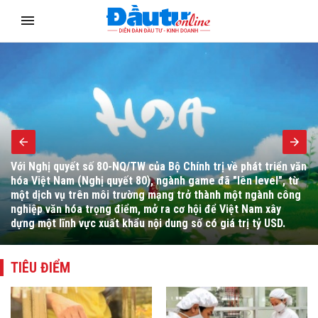
Bộ trưởng Bộ Tài chính Ngô Văn Tuấn yêu cầu đẩy mạnh hoàn
thiện thể chế, cải cách hành chính, chuyển đổi số, tháo gỡ
vướng mắc cho người dân, doanh nghiệp và thúc đẩy giải ngân
đầu tư công.
TIÊU ĐIỂM