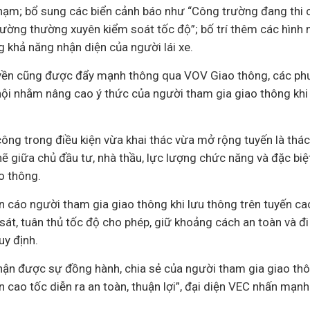
chạm; bổ sung các biển cảnh báo như “Công trường đang thi c
đường thường xuyên kiểm soát tốc độ”; bố trí thêm các hình 
ng khả năng nhận diện của người lái xe.
yền cũng được đẩy mạnh thông qua VOV Giao thông, các phư
ội nhằm nâng cao ý thức của người tham gia giao thông khi
công trong điều kiện vừa khai thác vừa mở rộng tuyến là thách
ẽ giữa chủ đầu tư, nhà thầu, lực lượng chức năng và đặc biệt
o thông.
 cáo người tham gia giao thông khi lưu thông trên tuyến ca
sát, tuân thủ tốc độ cho phép, giữ khoảng cách an toàn và đ
y định.
ận được sự đồng hành, chia sẻ của người tham gia giao thôn
cao tốc diễn ra an toàn, thuận lợi”, đại diện VEC nhấn mạnh