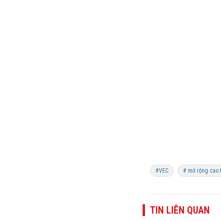
#VEC
# mở rộng cao t
TIN LIÊN QUAN