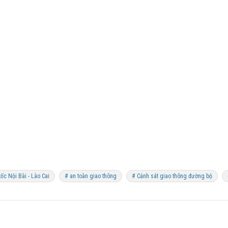
ốc Nội Bài - Lào Cai
# an toàn giao thông
# Cảnh sát giao thông đường bộ