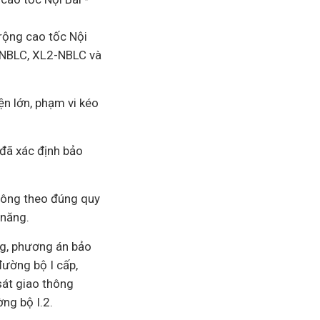
ộng cao tốc Nội
1-NBLC, XL2-NBLC và
ện lớn, phạm vi kéo
đã xác định bảo
hông theo đúng quy
 năng.
ng, phương án bảo
đường bộ I cấp,
át giao thông
ng bộ I.2.