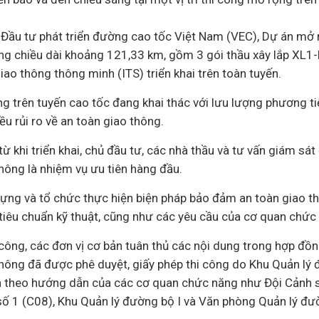
Đầu tư phát triển đường cao tốc Việt Nam (VEC),
Dự án
mở r
ổng chiều dài khoảng 121,33 km, gồm 3 gói thầu xây lắp XL
iao thông thông minh (ITS) triển khai trên toàn tuyến.
ng trên tuyến cao tốc đang khai thác với lưu lượng phương ti
ều rủi ro về an toàn giao thông.
ừ khi triển khai, chủ
đầu tư
, các
nhà thầu
và tư vấn giám sát 
hông là nhiệm vụ ưu tiên hàng đầu.
dựng và tổ chức thực hiện biện pháp bảo đảm an toàn giao t
 tiêu chuẩn kỹ thuật, cũng như các yêu cầu của cơ quan chức
 công, các đơn vị cơ bản tuân thủ các nội dung trong hợp đồ
hông đã được phê duyệt, giấy phép thi công do Khu Quản lý 
n theo hướng dẫn của các cơ quan chức năng như Đội Cảnh s
ố 1 (C08), Khu Quản lý đường bộ I và Văn phòng Quản lý đườ