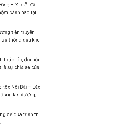
ông – Xin lỗi đã
nộm cảnh báo tại
ơng tiện truyền
 lưu thông qua khu
 thức lớn, đòi hỏi
 là sự chia sẻ của
o tốc Nội Bài – Lào
i đúng làn đường,
g để quá trình thi
.