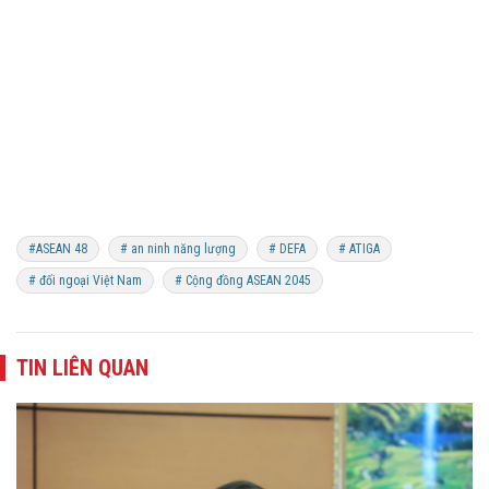
#ASEAN 48
# an ninh năng lượng
# DEFA
# ATIGA
# đối ngoại Việt Nam
# Cộng đồng ASEAN 2045
TIN LIÊN QUAN