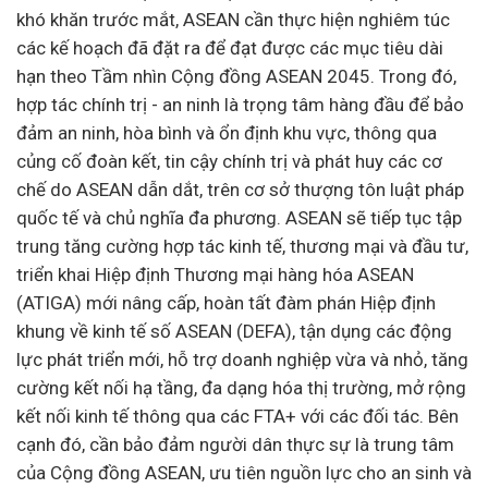
khó khăn trước mắt, ASEAN cần thực hiện nghiêm túc
các kế hoạch đã đặt ra để đạt được các mục tiêu dài
hạn theo Tầm nhìn Cộng đồng ASEAN 2045. Trong đó,
hợp tác chính trị - an ninh là trọng tâm hàng đầu để bảo
đảm an ninh, hòa bình và ổn định khu vực, thông qua
củng cố đoàn kết, tin cậy chính trị và phát huy các cơ
chế do ASEAN dẫn dắt, trên cơ sở thượng tôn luật pháp
quốc tế và chủ nghĩa đa phương. ASEAN sẽ tiếp tục tập
trung tăng cường hợp tác kinh tế, thương mại và
đầu tư
,
triển khai Hiệp định Thương mại hàng hóa ASEAN
(ATIGA) mới nâng cấp, hoàn tất đàm phán Hiệp định
khung về kinh tế số ASEAN (DEFA), tận dụng các động
lực phát triển mới, hỗ trợ
doanh nghiệp
vừa và nhỏ, tăng
cường kết nối hạ tầng, đa dạng hóa thị trường, mở rộng
kết nối kinh tế thông qua các FTA+ với các đối tác. Bên
cạnh đó, cần bảo đảm người dân thực sự là trung tâm
của Cộng đồng ASEAN, ưu tiên nguồn lực cho an sinh và