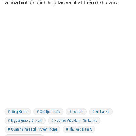
vì hòa bình ổn định hợp tác và phát triển ở khu vực.
#Tổng Bí thư
# Chủ tịch nước
# Tô Lâm
# Sri Lanka
# Ngoại giao Việt Nam
# Hợp tác Việt Nam - Sri Lanka
# Quan hệ hữu nghị truyền thống
# Khu vực Nam Á