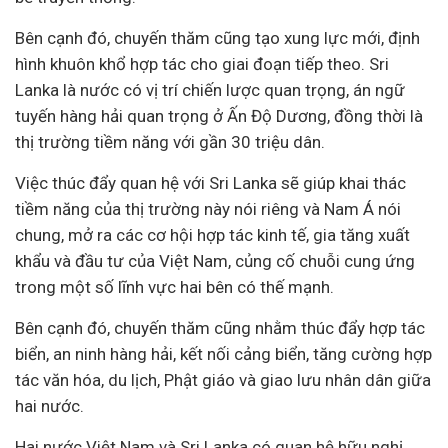
Bên cạnh đó, chuyến thăm cũng tạo xung lực mới, định
hình khuôn khổ hợp tác cho giai đoạn tiếp theo. Sri
Lanka là nước có vị trí chiến lược quan trọng, án ngữ
tuyến hàng hải quan trọng ở Ấn Độ Dương, đồng thời là
thị trường tiềm năng với gần 30 triệu dân.
Việc thúc đẩy quan hệ với Sri Lanka sẽ giúp khai thác
tiềm năng của thị trường này nói riêng và Nam Á nói
chung, mở ra các cơ hội hợp tác
kinh tế
, gia tăng xuất
khẩu và
đầu tư
của Việt Nam, củng cố chuỗi cung ứng
trong một số lĩnh vực hai bên có thế mạnh.
Bên cạnh đó, chuyến thăm cũng nhằm thúc đẩy hợp tác
biển, an ninh hàng hải, kết nối cảng biển, tăng cường hợp
tác văn hóa,
du lịch
, Phật giáo và giao lưu nhân dân giữa
hai nước.
Hai nước Việt Nam và Sri Lanka có quan hệ hữu nghị