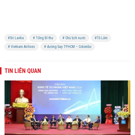
#Sri Lanka
# Tổng Bí thư
# Chủ tịch nước
#Tô Lâm
# Vietnam Airlines
# đường bay TP.HCM – Colombo
TIN LIÊN QUAN