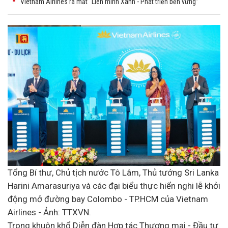
Vietnam Airlines ra mắt “Liên minh Xanh - Phát triển bền vững”
Tổng Bí thư, Chủ tịch nước Tô Lâm, Thủ tướng Sri Lanka
Harini Amarasuriya và các đại biểu thực hiển nghi lễ khởi
động mở đường bay Colombo - TP.HCM của Vietnam
Airlines - Ảnh: TTXVN.
Trong khuôn khổ Diễn đàn Hợp tác Thương mại - Đầu tư