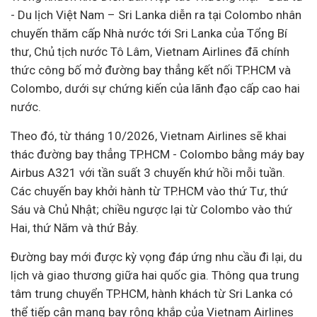
-
Du lịch
Việt Nam – Sri Lanka diễn ra tại Colombo nhân
chuyến thăm cấp Nhà nước tới Sri Lanka của Tổng Bí
thư, Chủ tịch nước Tô Lâm, Vietnam Airlines đã chính
thức công bố mở đường bay thẳng kết nối TP.HCM và
Colombo, dưới sự chứng kiến của lãnh đạo cấp cao hai
nước.
Theo đó, từ tháng 10/2026, Vietnam Airlines sẽ khai
thác đường bay thẳng TP.HCM - Colombo bằng máy bay
Airbus A321 với tần suất 3 chuyến khứ hồi mỗi tuần.
Các chuyến bay khởi hành từ TP.HCM vào thứ Tư, thứ
Sáu và Chủ Nhật; chiều ngược lại từ Colombo vào thứ
Hai, thứ Năm và thứ Bảy.
Đường bay mới được kỳ vọng đáp ứng nhu cầu đi lại, du
lịch và giao thương giữa hai quốc gia. Thông qua trung
tâm trung chuyển TP.HCM, hành khách từ Sri Lanka có
thể tiếp cận mạng bay rộng khắp của Vietnam Airlines