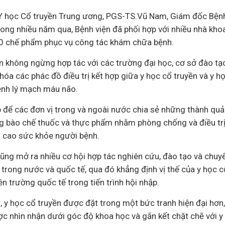
 Y học Cổ truyền Trung ương, PGS-TS.Vũ Nam, Giám đốc Bệnh v
trong nhiều năm qua, Bệnh viện đã phối hợp với nhiều nhà kh
0 chế phẩm phục vụ công tác khám chữa bệnh.
ện không ngừng hợp tác với các trường đại học, cơ sở đào tạ
óa các phác đồ điều trị kết hợp giữa y học cổ truyền và y họ
bệnh lý mạch máu não.
ịp để các đơn vị trong và ngoài nước chia sẻ những thành qu
ng bào chế thuốc và thực phẩm nhằm phòng chống và điều t
 cao sức khỏe người bệnh.
cũng mở ra nhiều cơ hội hợp tác nghiên cứu, đào tạo và chuy
 trong nước và quốc tế, qua đó khẳng định vị thế của y học 
ên trường quốc tế trong tiến trình hội nhập.
 y học cổ truyền được đặt trong một bức tranh hiện đại hơn,
ợc nhìn nhận dưới góc độ khoa học và gắn kết chặt chẽ với y 