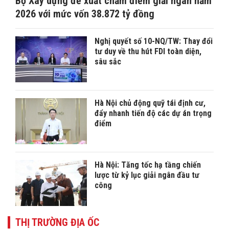
Bộ Xây dựng đề xuất chấm điểm giải ngân năm
2026 với mức vốn 38.872 tỷ đồng
Nghị quyết số 10-NQ/TW: Thay đổi
tư duy về thu hút FDI toàn diện,
sâu sắc
Hà Nội chủ động quỹ tái định cư,
đẩy nhanh tiến độ các dự án trọng
điểm
Hà Nội: Tăng tốc hạ tầng chiến
lược từ kỷ lục giải ngân đầu tư
công
THỊ TRƯỜNG ĐỊA ỐC