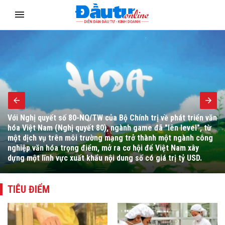
Bộ trưởng Bộ Tài chính Ngô Văn Tuấn yêu cầu đẩy mạnh hoàn
thiện thể chế, cải cách hành chính, chuyển đổi số, tháo gỡ
vướng mắc cho người dân, doanh nghiệp và thúc đẩy giải ngân
đầu tư công.
TIÊU ĐIỂM