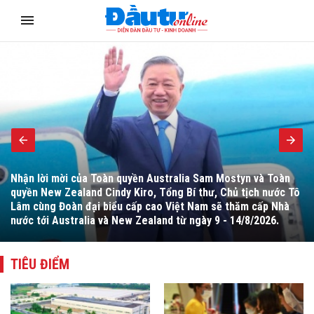
Chính phủ dự kiến bố trí cho Dự án trong giai đoạn 2026 -
2030 khoảng 59.700 tỷ đồng với phương án chuẩn bị đầu tư
toàn tuyến (349 km) làm cơ sở huy động nguồn vốn đầu tư.
TIÊU ĐIỂM