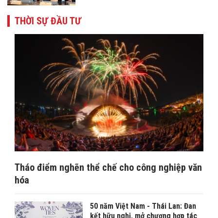
THỜI SỰ ĐẦU TƯ
Tháo điểm nghẽn thể chế cho công nghiệp văn
hóa
50 năm Việt Nam - Thái Lan: Đan
kết hữu nghị, mở chương hợp tác