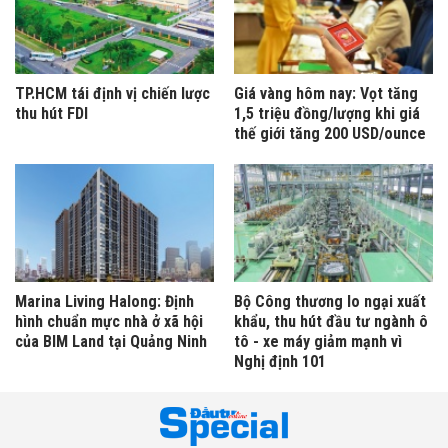
TP.HCM tái định vị chiến lược
Giá vàng hôm nay: Vọt tăng
thu hút FDI
1,5 triệu đồng/lượng khi giá
thế giới tăng 200 USD/ounce
Marina Living Halong: Định
Bộ Công thương lo ngại xuất
hình chuẩn mực nhà ở xã hội
khẩu, thu hút đầu tư ngành ô
của BIM Land tại Quảng Ninh
tô - xe máy giảm mạnh vì
Nghị định 101