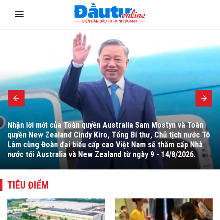
Còn băn khoăn về quy định Ngân hàng Nhà nước được áp dụng
tỷ lệ bảo đảm an toàn khác so với mức quy định đối với tổ
chức tín dụng nhằm mục tiêu phát triển kinh tế - xã hội.
TIÊU ĐIỂM