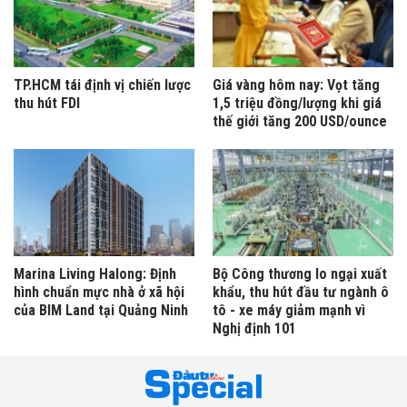
TP.HCM tái định vị chiến lược
Giá vàng hôm nay: Vọt tăng
thu hút FDI
1,5 triệu đồng/lượng khi giá
thế giới tăng 200 USD/ounce
Marina Living Halong: Định
Bộ Công thương lo ngại xuất
hình chuẩn mực nhà ở xã hội
khẩu, thu hút đầu tư ngành ô
của BIM Land tại Quảng Ninh
tô - xe máy giảm mạnh vì
Nghị định 101