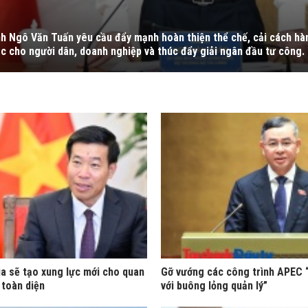
nh Ngô Văn Tuấn yêu cầu đẩy mạnh hoàn thiện thể chế, cải cách hàn
c cho người dân, doanh nghiệp và thúc đẩy giải ngân đầu tư công.
a sẽ tạo xung lực mới cho quan
Gỡ vướng các công trình APEC 
 toàn diện
với buông lỏng quản lý”