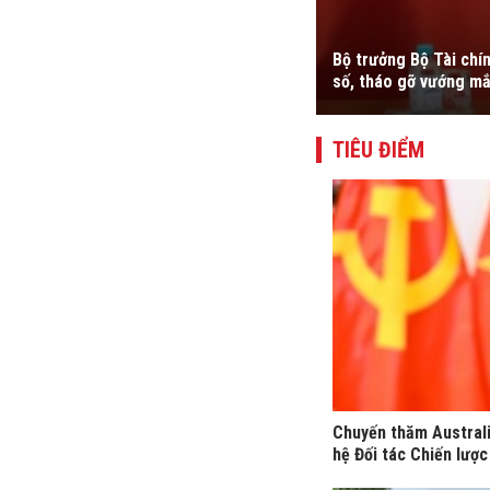
 doanh nghiệp làm trung tâm, hỗ trợ kết
Bộ trưởng Bộ Tài chí
g cao năng lực cạnh tranh quốc tế.
số, tháo gỡ vướng mắ
TIÊU ĐIỂM
Chuyến thăm Australi
hệ Đối tác Chiến lược