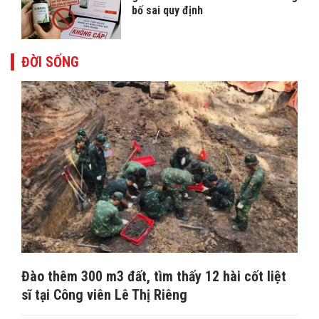
bố sai quy định
ĐỜI SỐNG
Đào thêm 300 m3 đất, tìm thấy 12 hài cốt liệt
sĩ tại Công viên Lê Thị Riêng