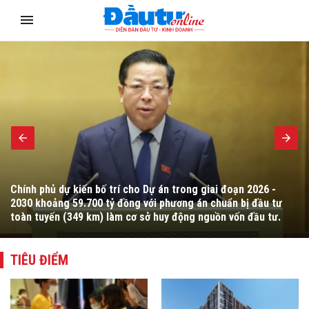
Quốc hội thảo luận ở hội trường về dự thảo Luật sửa đổi, bổ
sung Điều 6 và Phụ lục IV về danh mục ngành, nghề đầu tư
kinh doanh có điều kiện của Luật Đầu tư.
TIÊU ĐIỂM