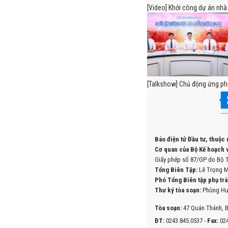
[Video] Khởi công dự án nhà 
[Talkshow] Chủ động ứng ph
Báo điện tử Đầu tư, thuộc
Cơ quan của Bộ Kế hoạch v
Giấy phép số 87/GP do Bộ T
Tổng Biên Tập:
Lê Trọng M
Phó Tổng Biên tập phụ trá
Thư ký tòa soạn:
Phùng Hu
Tòa soạn:
47 Quán Thánh, B
ĐT:
0243.845.0537 -
Fax:
024