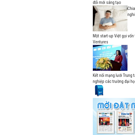
đổi mới sáng tạo
Chia
nghi
Một start-up Việt gọi vố
Ventures
Kết nối mạng lưới Trung 
nghiệp các trường đại h