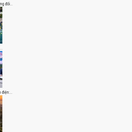
g đối...
..
điện:...