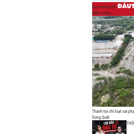
Đọc nhiều trên
Điểm nóng
Thanh tra chỉ loạt sai ph
Dung Quất
THÔ