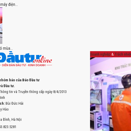
máy điện...
ó mùa...
Doanh nghiệp
&
Trách nhiệ
 nhóm báo của Báo Đầu tư
à Đầu tư.
hông tin và Truyền thông cấp ngày 8/4/2013
inh
ch:
Bùi Đức Hải
y Hào
a Đình, Hà Nội
3.823.5281