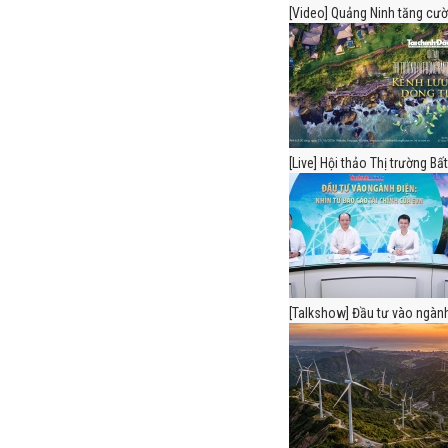
[Video] Quảng Ninh tăng cườn
[Live] Hội thảo Thị trường Bất.
[Talkshow] Đầu tư vào ngành 