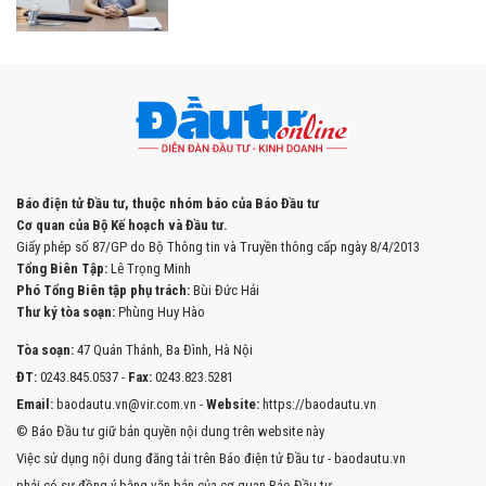
Báo điện tử Đầu tư, thuộc nhóm báo của Báo Đầu tư
Cơ quan của Bộ Kế hoạch và Đầu tư.
Giấy phép số 87/GP do Bộ Thông tin và Truyền thông cấp ngày 8/4/2013
Tổng Biên Tập:
Lê Trọng Minh
Phó Tổng Biên tập phụ trách:
Bùi Đức Hải
Thư ký tòa soạn:
Phùng Huy Hào
Tòa soạn:
47 Quán Thánh, Ba Đình, Hà Nội
ĐT:
0243.845.0537 -
Fax:
0243.823.5281
Email:
baodautu.vn@vir.com.vn -
Website:
https://baodautu.vn
© Báo Đầu tư giữ bản quyền nội dung trên website này
Việc sử dụng nội dung đăng tải trên Báo điện tử Đầu tư - baodautu.vn
phải có sự đồng ý bằng văn bản của cơ quan Báo Đầu tư.