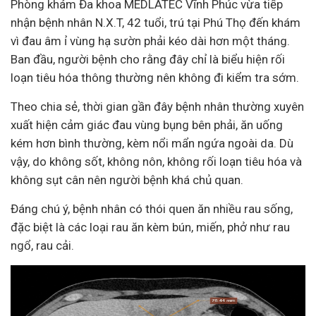
Phòng khám Đa khoa MEDLATEC Vĩnh Phúc vừa tiếp
nhận bệnh nhân N.X.T, 42 tuổi, trú tại Phú Thọ đến khám
vì đau âm ỉ vùng hạ sườn phải kéo dài hơn một tháng.
Ban đầu, người bệnh cho rằng đây chỉ là biểu hiện rối
loạn tiêu hóa thông thường nên không đi kiểm tra sớm.
Theo chia sẻ, thời gian gần đây bệnh nhân thường xuyên
xuất hiện cảm giác đau vùng bụng bên phải, ăn uống
kém hơn bình thường, kèm nổi mẩn ngứa ngoài da. Dù
vậy, do không sốt, không nôn, không rối loạn tiêu hóa và
không sụt cân nên người bệnh khá chủ quan.
Đáng chú ý, bệnh nhân có thói quen ăn nhiều rau sống,
đặc biệt là các loại rau ăn kèm bún, miến, phở như rau
ngổ, rau cải.