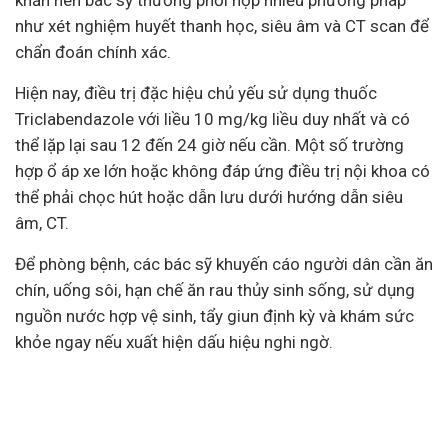
khăn nên bác sỹ thường phối hợp nhiều phương pháp
như xét nghiệm huyết thanh học, siêu âm và CT scan để
chẩn đoán chính xác.
Hiện nay, điều trị đặc hiệu chủ yếu sử dụng thuốc
Triclabendazole với liều 10 mg/kg liều duy nhất và có
thể lặp lại sau 12 đến 24 giờ nếu cần. Một số trường
hợp ổ áp xe lớn hoặc không đáp ứng điều trị nội khoa có
thể phải chọc hút hoặc dẫn lưu dưới hướng dẫn siêu
âm, CT.
Để phòng bệnh, các bác sỹ khuyến cáo người dân cần ăn
chín, uống sôi, hạn chế ăn rau thủy sinh sống, sử dụng
nguồn nước hợp vệ sinh, tẩy giun định kỳ và khám sức
khỏe ngay nếu xuất hiện dấu hiệu nghi ngờ.