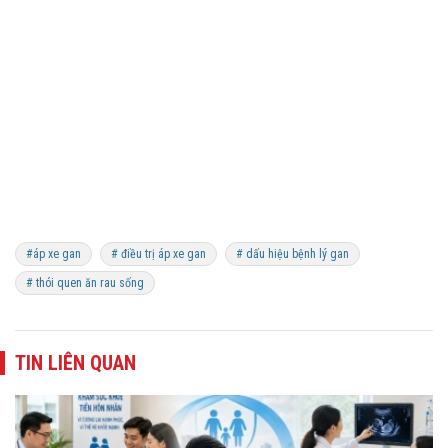
#áp xe gan
# điều trị áp xe gan
# dấu hiệu bệnh lý gan
# thói quen ăn rau sống
TIN LIÊN QUAN