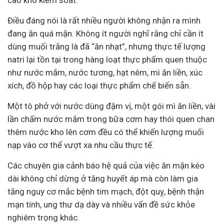
cao khó kiểm soát.
Điều đáng nói là rất nhiều người không nhận ra mình
đang ăn quá mặn. Không ít người nghĩ rằng chỉ cần ít
dùng muối trắng là đã “ăn nhạt”, nhưng thực tế lượng
natri lại tồn tại trong hàng loạt thực phẩm quen thuộc
như nước mắm, nước tương, hạt nêm, mì ăn liền, xúc
xích, đồ hộp hay các loại thực phẩm chế biến sẵn.
Một tô phở với nước dùng đậm vị, một gói mì ăn liền, vài
lần chấm nước mắm trong bữa cơm hay thói quen chan
thêm nước kho lên cơm đều có thể khiến lượng muối
nạp vào cơ thể vượt xa nhu cầu thực tế.
Các chuyên gia cảnh báo hệ quả của việc ăn mặn kéo
dài không chỉ dừng ở tăng huyết áp mà còn làm gia
tăng nguy cơ mắc bệnh tim mạch, đột quỵ, bệnh thận
mạn tính, ung thư dạ dày và nhiều vấn đề sức khỏe
nghiêm trọng khác.