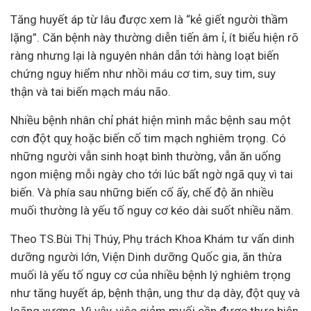
Tăng huyết áp từ lâu được xem là “kẻ giết người thầm
lặng”. Căn bệnh này thường diễn tiến âm ỉ, ít biểu hiện rõ
ràng nhưng lại là nguyên nhân dẫn tới hàng loạt biến
chứng nguy hiểm như nhồi máu cơ tim, suy tim, suy
thận và tai biến mạch máu não.
Nhiều bệnh nhân chỉ phát hiện mình mắc bệnh sau một
cơn đột quỵ hoặc biến cố tim mạch nghiêm trọng. Có
những người vẫn sinh hoạt bình thường, vẫn ăn uống
ngon miệng mỗi ngày cho tới lúc bất ngờ ngã quỵ vì tai
biến. Và phía sau những biến cố ấy, chế độ ăn nhiều
muối thường là yếu tố nguy cơ kéo dài suốt nhiều năm.
Theo TS.Bùi Thị Thúy, Phụ trách Khoa Khám tư vấn dinh
dưỡng người lớn, Viện Dinh dưỡng Quốc gia, ăn thừa
muối là yếu tố nguy cơ của nhiều bệnh lý nghiêm trọng
như tăng huyết áp, bệnh thận, ung thư dạ dày, đột quỵ và