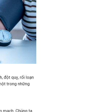
 đột quỵ, rối loạn
à một trong những
tim mạch. Chúng ta