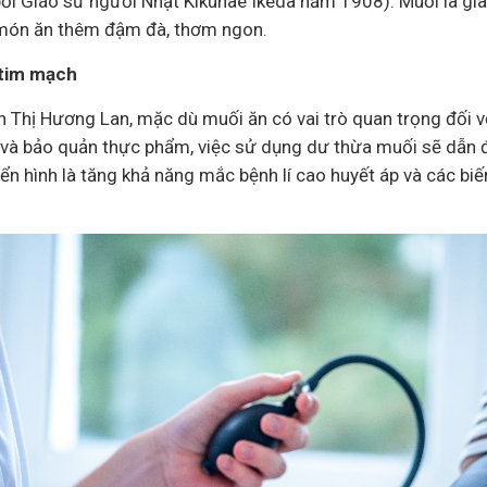
bởi Giáo sư người Nhật Kikunae Ikeda năm 1908). Muối là gia 
 món ăn thêm đậm đà, thơm ngon.
 tim mạch
 Thị Hương Lan, mặc dù muối ăn có vai trò quan trọng đối 
 và bảo quản thực phẩm, việc sử dụng dư thừa muối sẽ dẫn 
iển hình là tăng khả năng mắc bệnh lí cao huyết áp và các b