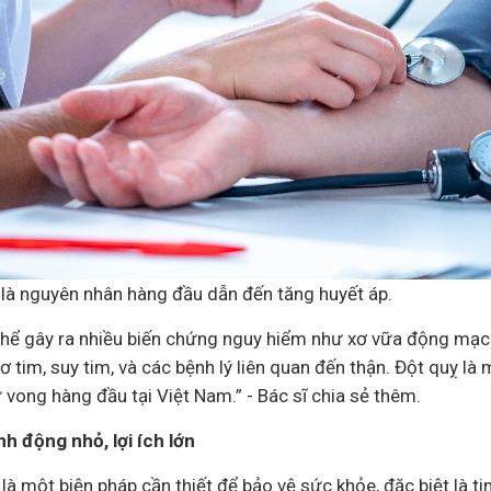
 là nguyên nhân hàng đầu dẫn đến tăng huyết áp.
thể gây ra nhiều biến chứng nguy hiểm như xơ vữa động mạch,
cơ tim, suy tim, và các bệnh lý liên quan đến thận. Đột quỵ l
vong hàng đầu tại Việt Nam.” - Bác sĩ chia sẻ thêm.
h động nhỏ, lợi ích lớn
là một biện pháp cần thiết để bảo vệ sức khỏe, đặc biệt là 