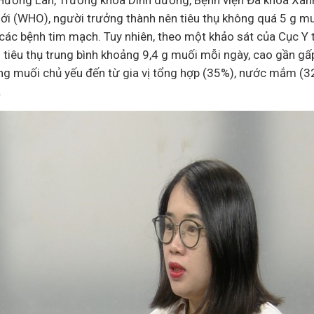
Hương Lan, Trưởng khoa Dinh dưỡng, Bệnh viện Đa khoa Xanh
ới (WHO), người trưởng thành nên tiêu thụ không quá 5 g m
ác bệnh tim mạch. Tuy nhiên, theo một khảo sát của Cục Y 
 tiêu thụ trung bình khoảng 9,4 g muối mỗi ngày, cao gần gấ
ợng muối chủ yếu đến từ gia vị tổng hợp (35%), nước mắm (3
.