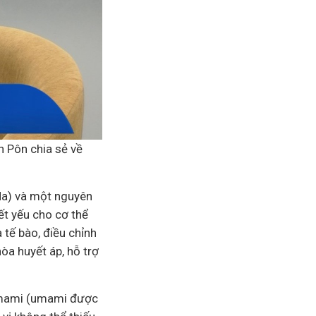
 Pôn chia sẻ về
(Na) và một nguyên
iết yếu cho cơ thể
 tế bào, điều chỉnh
hòa huyết áp, hỗ trợ
 umami (umami được