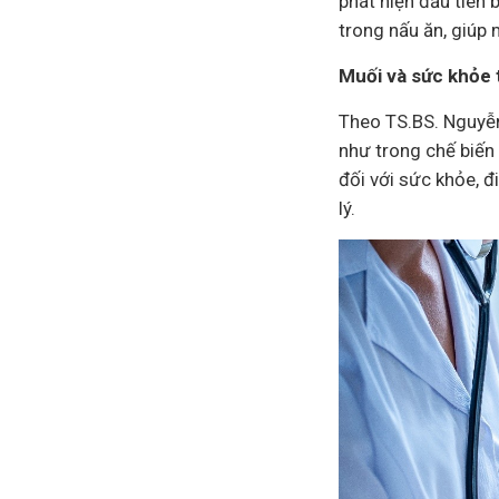
phát hiện đầu tiên 
trong nấu ăn, giúp
Muối và sức khỏe
Theo TS.BS. Nguyễn
như trong chế biến
đối với sức khỏe, đ
lý.