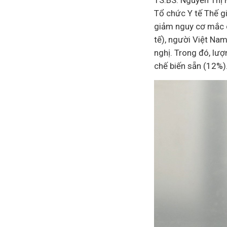
TS.BS. Nguyễn Thị 
Tổ chức
Y tế
Thế gi
giảm nguy cơ mắc c
tế), người Việt Nam
nghị. Trong đó, lư
chế biến sẵn (12%)