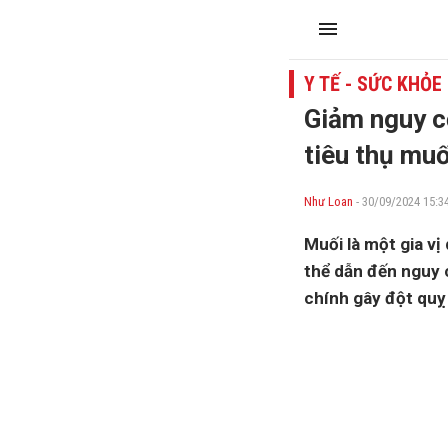
Y TẾ - SỨC KHỎE
Giảm nguy c
tiêu thụ muố
Như Loan
- 30/09/2024 15:3
Muối là một gia vị
thể dẫn đến nguy 
chính gây đột quỵ