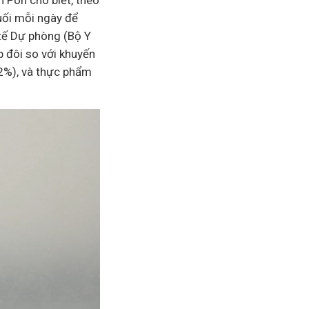
 Pôn cho biết, theo
uối mỗi ngày để
tế Dự phòng (Bộ Y
p đôi so với khuyến
2%), và thực phẩm