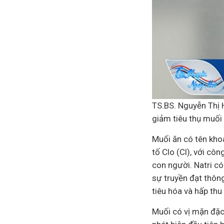
TS.BS. Nguyễn Thị 
giảm tiêu thụ muối
Muối ăn có tên kho
tố Clo (Cl), với cô
con người. Natri có
sự truyền đạt thông
tiêu hóa và hấp thu
Muối có vị mặn đặc