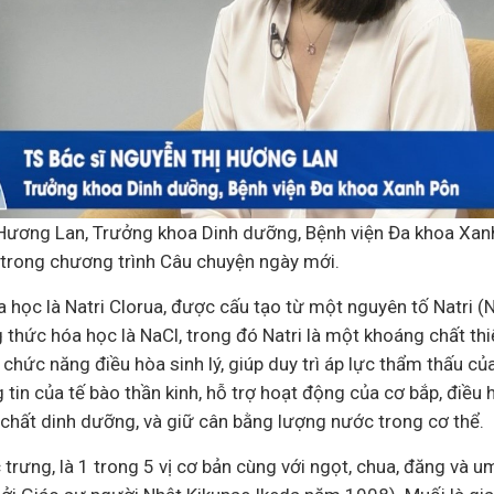
Hương Lan, Trưởng khoa Dinh dưỡng, Bệnh viện Đa khoa Xanh
 trong chương trình Câu chuyện ngày mới.
a học là Natri Clorua, được cấu tạo từ một nguyên tố Natri 
ng thức hóa học là NaCl, trong đó Natri là một khoáng chất th
 chức năng điều hòa sinh lý, giúp duy trì áp lực thẩm thấu của
 tin của tế bào thần kinh, hỗ trợ hoạt động của cơ bắp, điều 
 chất dinh dưỡng, và giữ cân bằng lượng nước trong cơ thể.
 trưng, là 1 trong 5 vị cơ bản cùng với ngọt, chua, đăng và