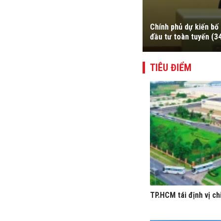
u 6 và Phụ lục IV về danh mục ngành,
Chính phủ dự kiến bố 
đầu tư toàn tuyến (3
TIÊU ĐIỂM
TP.HCM tái định vị ch