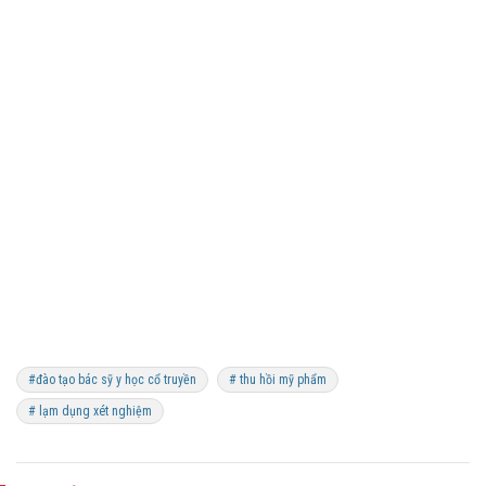
#đào tạo bác sỹ y học cổ truyền
# thu hồi mỹ phẩm
# lạm dụng xét nghiệm