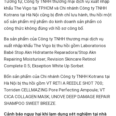
Tương tự, Công ty TNHH thương mại dịch vụ xuất nhập
khẩu The Vigo tại TP.HCM và Chi nhánh Công ty TNHH
Kotrans tại Hà Nội cũng bị đình chỉ lưu hành, thu hồi một
số sản phẩm mỹ phẩm do kinh doanh sản phẩm có
công thức không đúng với hồ sơ công bố.
Ba sản phẩm của Công ty TNHH thương mại dịch vụ
xuất nhập khẩu The Vigo bị thu hồi gồm Laboratorios
Babé Stop Akn Hidratante Reparadora/Stop Akn
Repairing Moisturiser; Revision Skincare Retinol
Complete 0.5; Ekseption White Up Sorbet.
Bốn sản phẩm của Chi nhánh Công ty TNHH Kotrans tại
Hà Nội bị thu hồi gồm VT RETI A REEDLE SHOT 700;
Torriden CELLMAZING Pore Perfecting Ampoule; VT
CICA COLLAGEN MASK; UNOVE DEEP DAMAGE REPAIR
SHAMPOO SWEET BREEZE.
Cảnh báo nguy hại khi lạm dụng xét nghiệm tại nhà