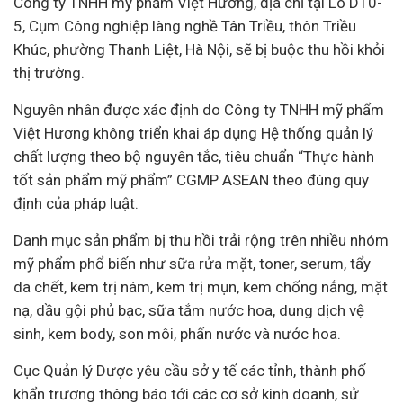
Công ty TNHH mỹ phẩm Việt Hương, địa chỉ tại Lô D10-
5, Cụm Công nghiệp làng nghề Tân Triều, thôn Triều
Khúc, phường Thanh Liệt, Hà Nội, sẽ bị buộc thu hồi khỏi
thị trường.
Nguyên nhân được xác định do Công ty TNHH mỹ phẩm
Việt Hương không triển khai áp dụng Hệ thống quản lý
chất lượng theo bộ nguyên tắc, tiêu chuẩn “Thực hành
tốt sản phẩm mỹ phẩm” CGMP ASEAN theo đúng quy
định của
pháp luật
.
Danh mục sản phẩm bị thu hồi trải rộng trên nhiều nhóm
mỹ phẩm phổ biến như sữa rửa mặt, toner, serum, tẩy
da chết, kem trị nám, kem trị mụn, kem chống nắng, mặt
nạ, dầu gội phủ bạc, sữa tắm nước hoa, dung dịch vệ
sinh, kem body, son môi, phấn nước và nước hoa.
Cục Quản lý Dược yêu cầu sở y tế các tỉnh, thành phố
khẩn trương thông báo tới các cơ sở kinh doanh, sử