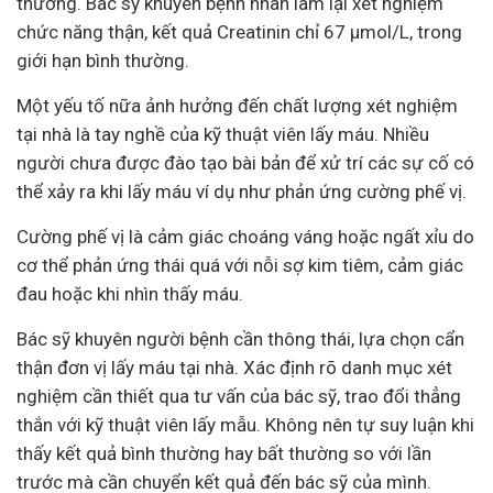
thường. Bác sỹ khuyên bệnh nhân làm lại xét nghiệm
chức năng thận, kết quả Creatinin chỉ 67 µmol/L, trong
giới hạn bình thường.
Một yếu tố nữa ảnh hưởng đến chất lượng xét nghiệm
tại nhà là tay nghề của kỹ thuật viên lấy máu. Nhiều
người chưa được đào tạo bài bản để xử trí các sự cố có
thể xảy ra khi lấy máu ví dụ như phản ứng cường phế vị.
Cường phế vị là cảm giác choáng váng hoặc ngất xỉu do
cơ thể phản ứng thái quá với nỗi sợ kim tiêm, cảm giác
đau hoặc khi nhìn thấy máu.
Bác sỹ khuyên người bệnh cần thông thái, lựa chọn cẩn
thận đơn vị lấy máu tại nhà. Xác định rõ danh mục xét
nghiệm cần thiết qua tư vấn của bác sỹ, trao đổi thẳng
thắn với kỹ thuật viên lấy mẫu. Không nên tự suy luận khi
thấy kết quả bình thường hay bất thường so với lần
trước mà cần chuyển kết quả đến bác sỹ của mình.