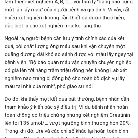
làm thêm xét nghiệm A, B, C... với tâm lý "đằng nào cũng
một lần lấy máu" của người bệnh và gia đình. Vì vậy, rất
nhiều xét nghiệm không cần thiết đã được thực hiện,
đặc biệt là các xét nghiệm marker ung thư.
Ngoài ra, người bệnh cần lưu ý tính chính xác của kết
quả, bởi chất lượng ống máu sau khi vận chuyển một
quãng đường dài khó so sánh được với mẫu lấy ngay tại
bệnh viện. "Bộ bảo quản mẫu vận chuyển chuyên nghiệp
có giá lên tới hàng trăm triệu đồng nên không Lab xét
nghiệm nào trang bị đồng bộ cho toàn bộ dịch vụ lấy
máu tại nhà của mình", phó giáo sư nói.
Do đó, khi thấy một kết quả bất thường, bệnh nhân cần
tham khảo ý kiến bác sỹ điều trị. Ví dụ bệnh nhân hoàn
toàn không có triệu chứng nhưng xét nghiệm Creatinin
lên tới 135 µmol/L, vượt ngưỡng bình thường hơn 20%.
Trong khi đó, Ure và các chỉ số khác lại hoàn toàn bình