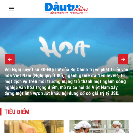
Bộ trưởng Bộ Tài chính Ngô Văn Tuấn yêu cầu đẩy mạnh hoàn
thiện thể chế, cải cách hành chính, chuyển đổi số, tháo gỡ
vướng mắc cho người dân, doanh nghiệp và thúc đẩy giải ngân
đầu tư công.
TIÊU ĐIỂM