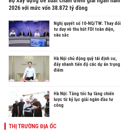
Bộ Xây dựng đề xuất chấm điểm giải ngân năm
2026 với mức vốn 38.872 tỷ đồng
Nghị quyết số 10-NQ/TW: Thay đổi
tư duy về thu hút FDI toàn diện,
sâu sắc
Hà Nội chủ động quỹ tái định cư,
đẩy nhanh tiến độ các dự án trọng
điểm
Hà Nội: Tăng tốc hạ tầng chiến
lược từ kỷ lục giải ngân đầu tư
công
THỊ TRƯỜNG ĐỊA ỐC