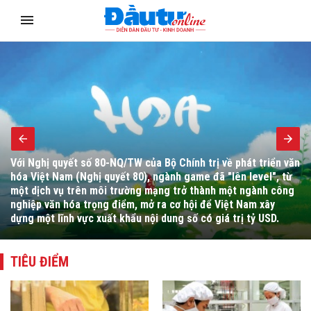
Bộ trưởng Bộ Tài chính Ngô Văn Tuấn yêu cầu đẩy mạnh hoàn
thiện thể chế, cải cách hành chính, chuyển đổi số, tháo gỡ
vướng mắc cho người dân, doanh nghiệp và thúc đẩy giải ngân
đầu tư công.
TIÊU ĐIỂM